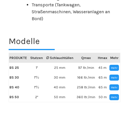
Transporte (Tankwagen,
Straßenmaschinen, Wasseranlagen an
Bord)
Modelle
PRODUKTE
Stutzen
∅ Schlauchtüllen
Qmax
Hmax
Mehr
BS 25
1"
25 mm
97 ltr./min
45 m
Mehr
BS 30
1"½
30 mm
166 ltr./min
65 m
Mehr
BS 40
1"½
40 mm
258 ltr./min
65 m
Mehr
BS 50
2"
50 mm
360 ltr./min
50 m
Mehr