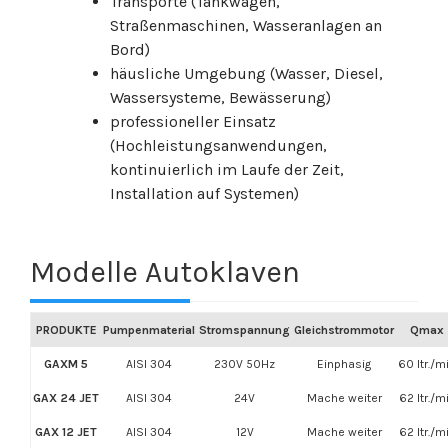
Transporte (Tankwagen,
Straßenmaschinen, Wasseranlagen an
Bord)
häusliche Umgebung (Wasser, Diesel,
Wassersysteme, Bewässerung)
professioneller Einsatz
(Hochleistungsanwendungen,
kontinuierlich im Laufe der Zeit,
Installation auf Systemen)
Modelle Autoklaven
PRODUKTE
Pumpenmaterial
Stromspannung
Gleichstrommotor
Qmax
GAXM 5
AISI 304
230V 50Hz
Einphasig
60 ltr./m
GAX 24 JET
AISI 304
24V
Mache weiter
62 ltr./m
GAX 12 JET
AISI 304
12V
Mache weiter
62 ltr./m