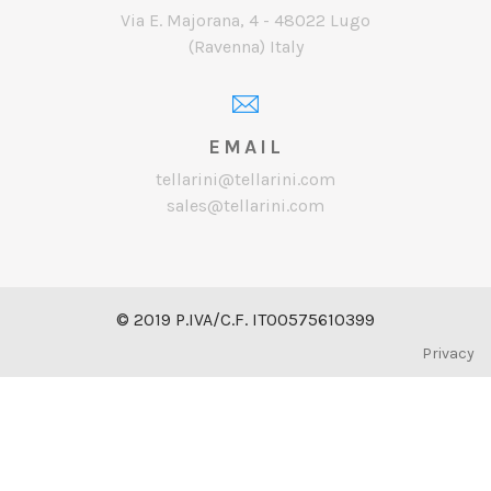
Via E. Majorana, 4 - 48022 Lugo
(Ravenna) Italy
EMAIL
tellarini@tellarini.com
sales@tellarini.com
© 2019 P.IVA/C.F. IT00575610399
Privacy