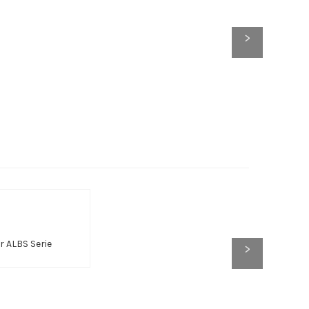
>
 ALBS Serie
>