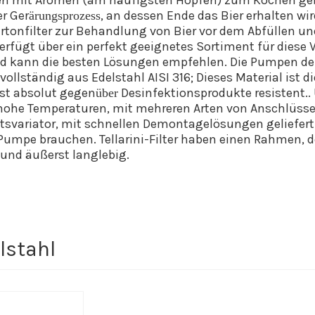
 mit Aromen (am häufigsten Hopfen) zum Kochen geb
er
Ger
, an dessen Ende das Bier
erhalten
wir
ä
rungsprozess
rtonfilter zur Behandlung von Bier vor dem Abfüllen
erfügt über ein perfekt geeignetes Sortiment für diese
d kann die besten Lösungen empfehlen. Die Pumpen der
llständig aus Edelstahl AISI 316; Dieses Material ist d
ist
absolut gegen
Desinfektionsprodukte
resistent
.
ü
ber
hohe Temperaturen, mit mehreren Arten von Anschlüssen
tsvariator, mit schnellen Demontagelösungen geliefer
r Pumpe
brauchen
. Tellarini-Filter haben einen Rahmen, 
 und äußerst langlebig.
lstahl