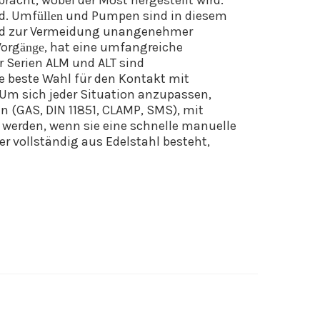
racht, wobei der Most
hergestellt
wird.
d.
Umf
und Pumpen sind
in diesem
ü
llen
 und zur Vermeidung unangenehmer
Vorg
,
hat eine
umfangreiche
ä
nge
 Serien ALM und ALT sind
ie beste Wahl für den Kontakt mit
. Um sich jeder Situation anzupassen,
 (GAS, DIN 11851, CLAMP, SMS), mit
t werden, wenn
sie
eine schnelle manuelle
der vollständig aus Edelstahl besteht,