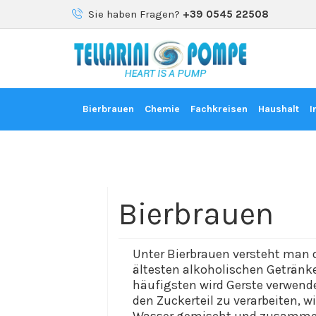
Sie haben Fragen?
+39 0545 22508
Bierbrauen
Chemie
Fachkreisen
Haushalt
I
Bierbrauen
Unter
Bierbrauen
versteh
t
man
d
ältesten alkoholischen Getränke
häufigsten wird Gerste verwende
den Zuckerteil zu
verarbeiten
, w