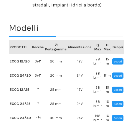
stradali, impianti idrici a bordo)
Modelli
∅
Q
H
PRODOTTI
Bocche
Alimentazione
Scopri
Portagomma
Max
Max
28
15
ECCG 12/20
3/4"
20 mm
12V
Scopri
lt/min
m
28
ECCG 24/20
3/4"
20 mm
24V
17 m
Scopri
lt/min
58
15
ECCG 12/25
1"
25 mm
12V
Scopri
lt/min
m
58
16
ECCG 24/25
1"
25 mm
24V
Scopri
lt/min
m
148
16
ECCG 24/40
1" ½
40 mm
24V
Scopri
lt/min
m