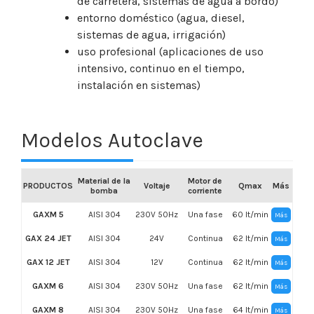
de carretera, sistemas de agua a bordo)
entorno doméstico (agua, diesel,
sistemas de agua, irrigación)
uso profesional (aplicaciones de uso
intensivo, continuo en el tiempo,
instalación en sistemas)
Modelos Autoclave
Material de la
Motor de
PRODUCTOS
Voltaje
Qmax
Más
bomba
corriente
GAXM 5
AISI 304
230V 50Hz
Una fase
60 lt/min
Más
GAX 24 JET
AISI 304
24V
Continua
62 lt/min
Más
GAX 12 JET
AISI 304
12V
Continua
62 lt/min
Más
GAXM 6
AISI 304
230V 50Hz
Una fase
62 lt/min
Más
GAXM 8
AISI 304
230V 50Hz
Una fase
64 lt/min
Más