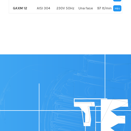
GAXM 12
AISI 304
230V 50Hz
Una fase
97 lt/min
Más