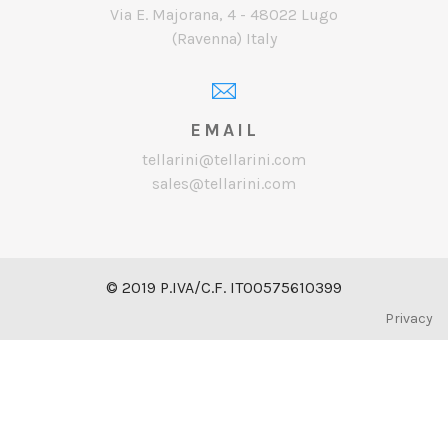
Via E. Majorana, 4 - 48022 Lugo
(Ravenna) Italy
EMAIL
tellarini@tellarini.com
sales@tellarini.com
© 2019 P.IVA/C.F. IT00575610399
Privacy