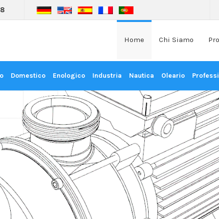
08
Home
Chi Siamo
Pr
o
Domestico
Enologico
Industria
Nautica
Oleario
Profess