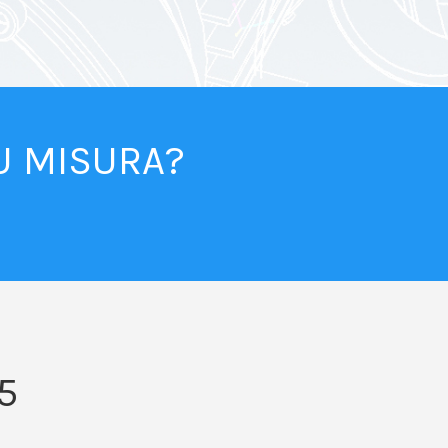
U MISURA?
5