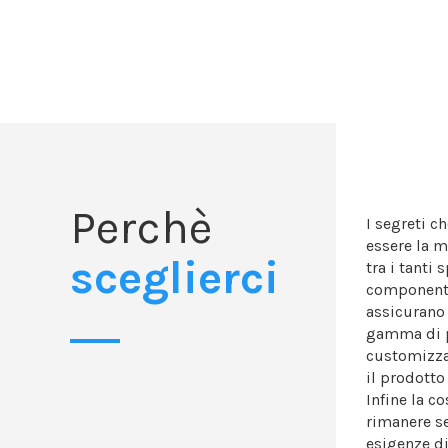
Perchè
I segreti c
essere la m
sceglierci
tra i tanti 
componenti 
assicurano 
gamma di pr
customizzaz
il prodotto
Infine la co
rimanere se
esigenze d